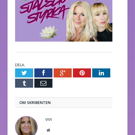
DELA.
Twitter
Facebook
Google+
Pinterest
LinkedIn
Tumblr
E-
post
OM SKRIBENTEN
VIVI
Website