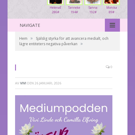
HelenaE
Tanneke
Sanna
Monika
286#
194#
192#
89#
NAVIGATE
»
Hem
Själslig styrka för att avancera medialt, och
»
lägre entiteters negativa påverkan
0
AV
VIVI
DEN
26 JANUARI, 2026