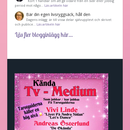
Kort 1 handlar om att gå vidare från en svår eller jobbig
period mot någo…
Läs artikeln här
Bär din egen livsryggsäck, håll den
Dagens inlägg är till vissa delar självupplevt och skrivet
och publice…
Läs artikeln här
Läs fler blogginlägg här...