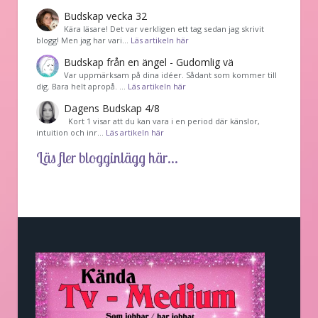
Budskap vecka 32
Kära läsare! Det var verkligen ett tag sedan jag skrivit
blogg! Men jag har vari…
Läs artikeln här
Budskap från en ängel - Gudomlig vä
Var uppmärksam på dina idéer. Sådant som kommer till
dig. Bara helt apropå. …
Läs artikeln här
Dagens Budskap 4/8
Kort 1 visar att du kan vara i en period där känslor,
intuition och inr…
Läs artikeln här
Läs fler blogginlägg här...