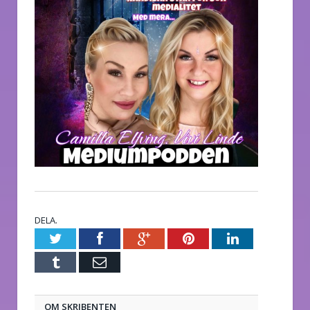
DELA.
Twitter
Facebook
Google+
Pinterest
LinkedIn
Tumblr
E-
post
OM SKRIBENTEN