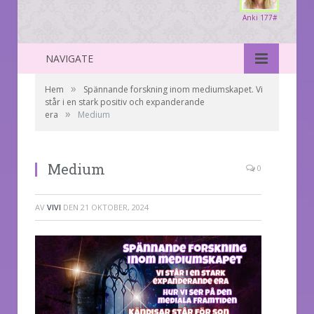
Anki 177#
NAVIGATE
»
Hem
Spännande forskning inom mediumskapet. Vi
står i en stark positiv och expanderande
»
era
Medium
Medium
0
AV
VIVI
DEN
21 OKTOBER, 2024