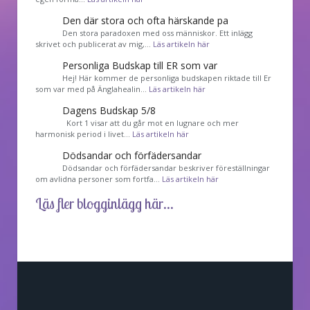
Den där stora och ofta härskande pa
Den stora paradoxen med oss människor. Ett inlägg
skrivet och publicerat av mig,…
Läs artikeln här
Personliga Budskap till ER som var
Hej! Här kommer de personliga budskapen riktade till Er
som var med på Änglahealin…
Läs artikeln här
Dagens Budskap 5/8
Kort 1 visar att du går mot en lugnare och mer
harmonisk period i livet…
Läs artikeln här
Dödsandar och förfädersandar
Dödsandar och förfädersandar beskriver föreställningar
om avlidna personer som fortfa…
Läs artikeln här
Läs fler blogginlägg här...