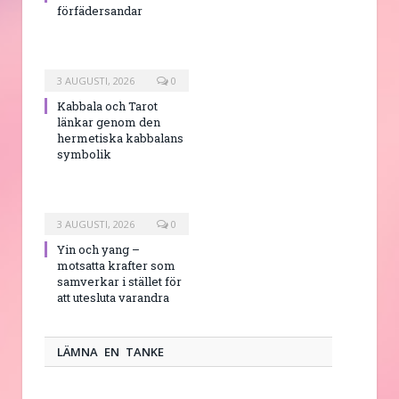
förfädersandar
3 AUGUSTI, 2026
0
Kabbala och Tarot
länkar genom den
hermetiska kabbalans
symbolik
3 AUGUSTI, 2026
0
Yin och yang –
motsatta krafter som
samverkar i stället för
att utesluta varandra
LÄMNA EN TANKE