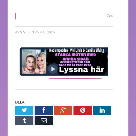
0
AV
VIVI
DEN
26 MAJ, 2025
DELA.
Twitter
Facebook
Google+
Pinterest
LinkedIn
Tumblr
E-
post