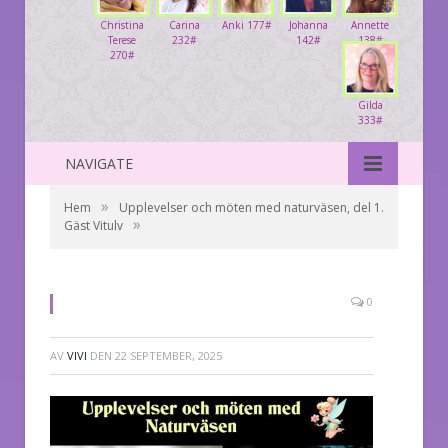
Christina
Carina
Anki 177#
Johanna
Annette
Terese
232#
142#
138#
270#
Gilda
333#
NAVIGATE
»
Hem
Upplevelser och möten med naturväsen, del 1.
»
Gäst Vitulv
0
AV
VIVI
DEN
22 SEPTEMBER, 2025