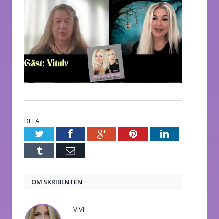
DELA.
Twitter
Facebook
Google+
Pinterest
LinkedIn
Tumblr
E-
post
OM SKRIBENTEN
VIVI