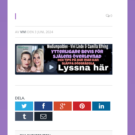
0
AV
VIVI
DEN
3 JUNI, 2024
DELA.
Twitter
Facebook
Google+
Pinterest
LinkedIn
Tumblr
E-
post