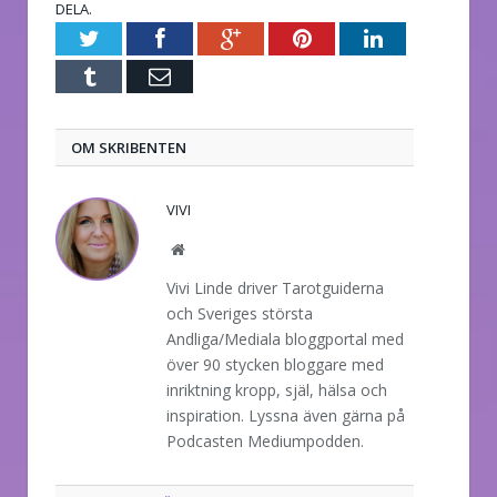
DELA.
Twitter
Facebook
Google+
Pinterest
LinkedIn
Tumblr
E-
post
OM SKRIBENTEN
VIVI
Website
Vivi Linde driver Tarotguiderna
och Sveriges största
Andliga/Mediala bloggportal med
över 90 stycken bloggare med
inriktning kropp, själ, hälsa och
inspiration. Lyssna även gärna på
Podcasten Mediumpodden.