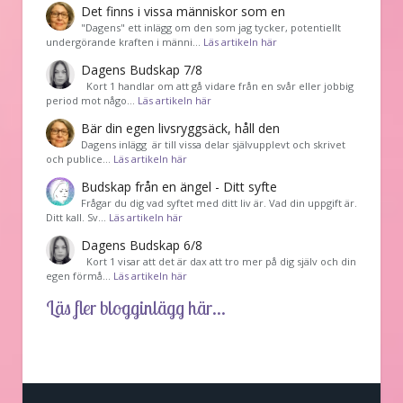
Det finns i vissa människor som en
"Dagens" ett inlägg om den som jag tycker, potentiellt
undergörande kraften i männi…
Läs artikeln här
Dagens Budskap 7/8
Kort 1 handlar om att gå vidare från en svår eller jobbig
period mot någo…
Läs artikeln här
Bär din egen livsryggsäck, håll den
Dagens inlägg är till vissa delar självupplevt och skrivet
och publice…
Läs artikeln här
Budskap från en ängel - Ditt syfte
Frågar du dig vad syftet med ditt liv är. Vad din uppgift är.
Ditt kall. Sv…
Läs artikeln här
Dagens Budskap 6/8
Kort 1 visar att det är dax att tro mer på dig själv och din
egen förmå…
Läs artikeln här
Läs fler blogginlägg här...