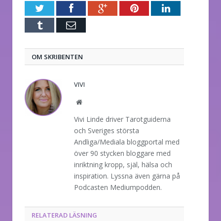
Twitter
Facebook
Google+
Pinterest
LinkedIn
Tumblr
E-
post
OM SKRIBENTEN
VIVI
Website
Vivi Linde driver Tarotguiderna
och Sveriges största
Andliga/Mediala bloggportal med
över 90 stycken bloggare med
inriktning kropp, själ, hälsa och
inspiration. Lyssna även gärna på
Podcasten Mediumpodden.
RELATERAD LÄSNING