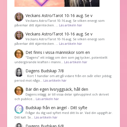
Veckans Astro/Tarot 10-16 aug. Se v
Veckans Astro/Tarot 10-16 aug. Se vilken energi som
påverkar ditt stjärntecken. …
Läs artikeln här
Veckans Astro/Tarot 10-16 aug. Se v
Veckans Astro/Tarot 10-16 aug. Se vilken energi som
påverkar ditt stjärntecken. …
Läs artikeln här
Det finns i vissa människor som en
"Dagens" ett inlägg om den som jag tycker, potentiellt
undergörande kraften i männi…
Läs artikeln här
Dagens Budskap 7/8
Kort 1 handlar om att gå vidare från en svår eller jobbig
period mot någo…
Läs artikeln här
Bär din egen livsryggsäck, håll den
Dagens inlägg är till vissa delar självupplevt och skrivet
och publice…
Läs artikeln här
Budskap från en ängel - Ditt syfte
Frågar du dig vad syftet med ditt liv är. Vad din uppgift är.
Ditt kall. Sv…
Läs artikeln här
Dagens Budskap 6/8