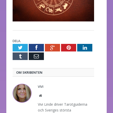
DELA.
Twitter
Facebook
Google+
Pinterest
LinkedIn
Tumblr
E-
post
OM SKRIBENTEN
VIVI
Website
Vivi Linde driver Tarotguiderna
och Sveriges största