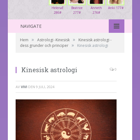
HelenaE
Beatrice
Anneth
Anki 177#
286#
277#
276#
NAVIGATE
»
»
Hem
Astrologi -Kinesisk
Kinesisk astrologi -
»
dess grunder och principer
Kinesisk astrologi
Kinesisk astrologi
0
AV
VIVI
DEN
9 JULI, 2024