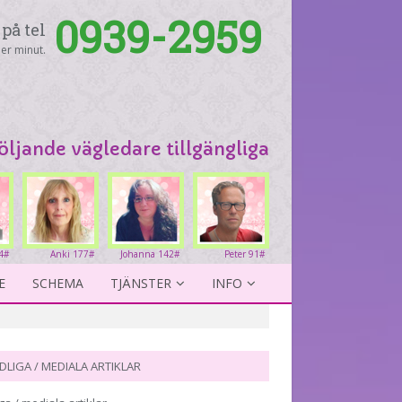
0939-2959
på tel
er minut.
följande vägledare tillgängliga
4#
Anki 177#
Johanna 142#
Peter 91#
E
SCHEMA
TJÄNSTER
INFO
DLIGA / MEDIALA ARTIKLAR