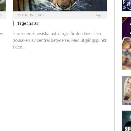
0
25 AUGUSTI, 2019
0
Tigerns år
en
Inom den kinesiska astrologin är den kinesiska
zodiaken av central betydelse. Med utgångspunkt
i den…