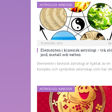
ASTROLOGI -KINESISK
18 JANUARI, 2025
Elementen i kinesisk astrologi – trä, eld
jord, metall och vatten
Elementen i kinesisk astrologi är hjärtat av en
komplex och symbolisk vetenskap som har si
ASTROLOGI -KINESISK