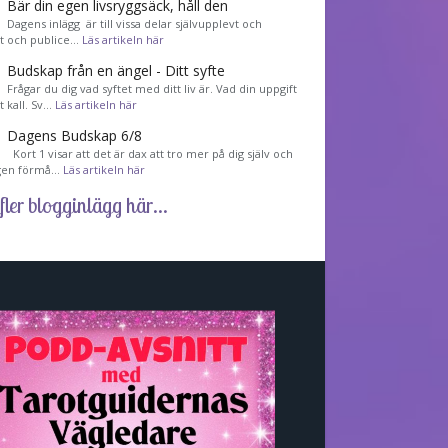
Bär din egen livsryggsäck, håll den
Dagens inlägg är till vissa delar självupplevt och
et och publice…
Läs artikeln här
Budskap från en ängel - Ditt syfte
Frågar du dig vad syftet med ditt liv är. Vad din uppgift
tt kall. Sv…
Läs artikeln här
Dagens Budskap 6/8
Kort 1 visar att det är dax att tro mer på dig själv och
gen förmå…
Läs artikeln här
fler blogginlägg här...