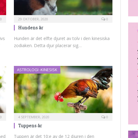
0
29 OKTOBER, 2020
0
Hundens år
ivs
Hunden är det elfte djuret av tolv i den kinesiska
zodiaken. Detta djur placerar sig…
ASTROLOGI -KINESISK
0
4 SEPTEMBER, 2020
0
Tuppens år
med
Tuppen är det 10:e av de 12 djuren i den