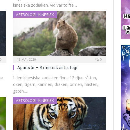
kinesiska zodiaken. Vid var tolfte…
ASTROLOGI -KINESISK
0
18 MAJ, 2020
0
Apans år – Kinesisk astrologi
ka
I den kinesiska zodiaken finns 12 djur: råttan,
oxen, tigern, kaninen, draken, ormen, hästen,
geten,…
ASTROLOGI -KINESISK