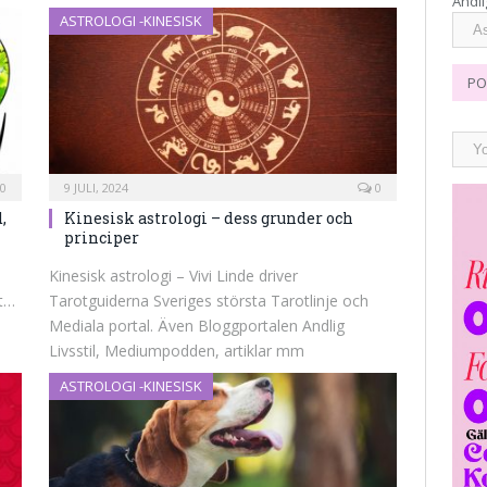
Andli
ASTROLOGI -KINESISK
PO
0
9 JULI, 2024
0
,
Kinesisk astrologi – dess grunder och
principer
Kinesisk astrologi – Vivi Linde driver
tt…
Tarotguiderna Sveriges största Tarotlinje och
Mediala portal. Även Bloggportalen Andlig
Livsstil, Mediumpodden, artiklar mm
ASTROLOGI -KINESISK