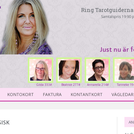
Ring Tarotguiderna 
Samtalspris 19:90 p
Just nu är 
Gilda 333#
Beatrice 277#
Annarella 214#
Tanneke 19
KONTOKORT
FAKTURA
KONTANTKORT
VÄGLEDAR
SISK
AN