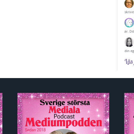
skriv
är. Di
din e
Läs 