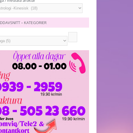
ga / mediala artiklar
DDAVSNITT – KATEGORIER