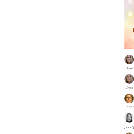
påver
påver
under
jobbi