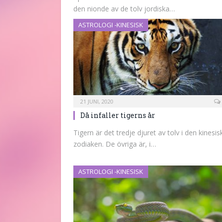
den nionde av de tolv jordiska…
ASTROLOGI -KINESISK
21 JUNI, 2020
Då infaller tigerns år
Tigern är det tredje djuret av tolv i den kinesis
zodiaken. De övriga är, i…
ASTROLOGI -KINESISK