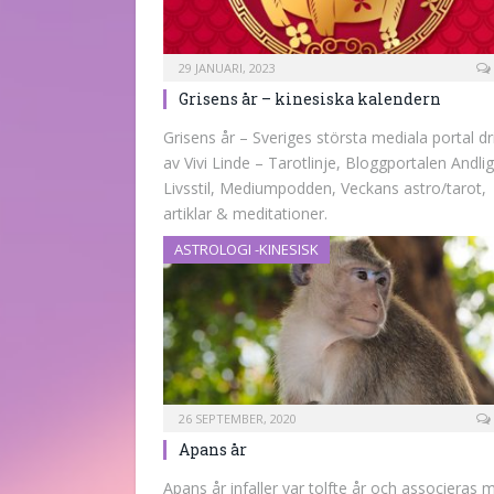
29 JANUARI, 2023
Grisens år – kinesiska kalendern
Grisens år – Sveriges största mediala portal dr
av Vivi Linde – Tarotlinje, Bloggportalen Andlig
Livsstil, Mediumpodden, Veckans astro/tarot,
artiklar & meditationer.
ASTROLOGI -KINESISK
26 SEPTEMBER, 2020
Apans år
Apans år infaller var tolfte år och associeras 