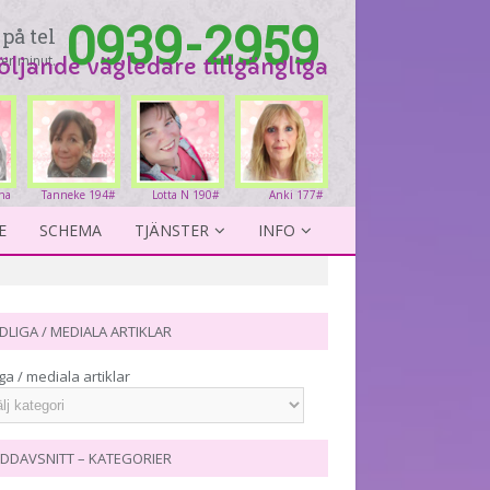
0939-2959
på tel
er minut.
följande vägledare tillgängliga
na
Tanneke 194#
Lotta N 190#
Anki 177#
1#
E
SCHEMA
TJÄNSTER
INFO
DLIGA / MEDIALA ARTIKLAR
ga / mediala artiklar
DDAVSNITT – KATEGORIER