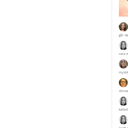
går d
vara 
mysti
densa
kalla
kraft