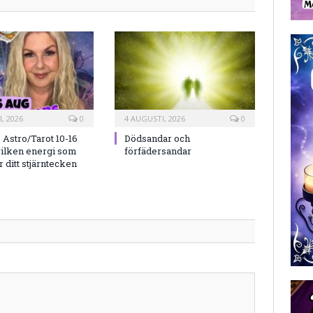
, 2026
0
4 AUGUSTI, 2026
0
Astro/Tarot 10-16
Dödsandar och
vilken energi som
förfädersandar
 ditt stjärntecken