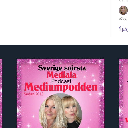
påver
Läs 