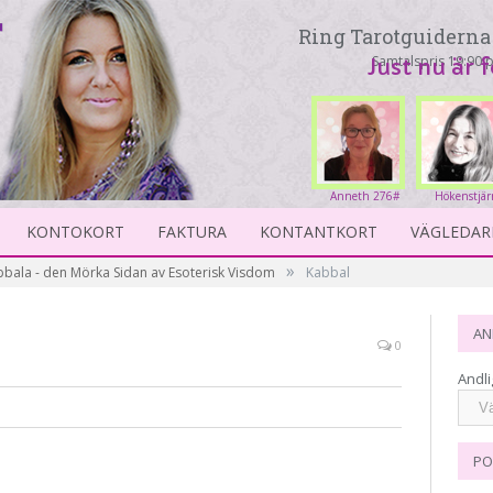
Ring Tarotguiderna 
Samtalspris 19:90 p
Just nu är 
Anneth 276#
Hökenstjär
23
KONTOKORT
FAKTURA
KONTANTKORT
VÄGLEDAR
»
abbala - den Mörka Sidan av Esoterisk Visdom
Kabbal
AN
0
Andli
PO