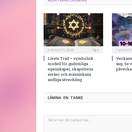
RELATERAD LÄSNING
8 AUGUSTI, 2026
0
7 AUGUSTI
Livets Träd – symbolisk
Veckans 
modell för gudomliga
aug. Se 
egenskaper, skapelsens
påverkar
nivåer och människans
andliga utveckling
LÄMNA EN TANKE