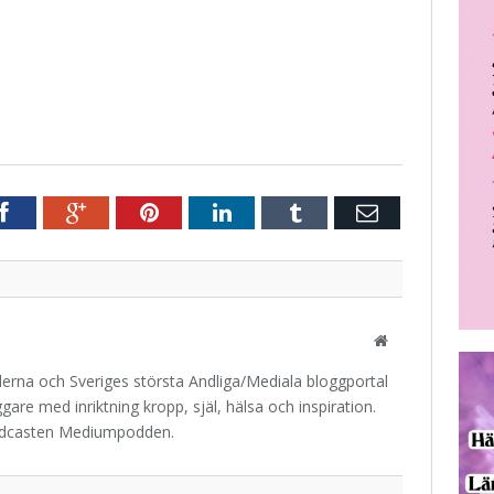
r
Facebook
Google+
Pinterest
LinkedIn
Tumblr
E-
post
Website
iderna och Sveriges största Andliga/Mediala bloggportal
are med inriktning kropp, själ, hälsa och inspiration.
odcasten Mediumpodden.