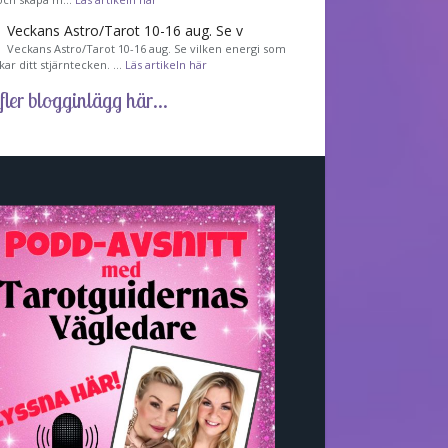
Veckans Astro/Tarot 10-16 aug. Se v
Veckans Astro/Tarot 10-16 aug. Se vilken energi som
kar ditt stjärntecken. …
Läs artikeln här
fler blogginlägg här...