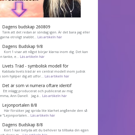
Dagens budskap 260809
Tänk att det redan är söndag igen. Är det bara jag eller
agarna otroligt snabbt…
Läs artikeln här
Dagens Budskap 9/8
Kort 1 visar att något börjar klarna inom dig. Det kan
en tanke, e…
Läs artikeln här
Livets Träd - symbolisk modell för
Kabbala livets träd är en central modell inom judisk
k som hjälper dig att utfor…
Läs artikeln här
Det är som vi numera oftare identif
͏ Ett inlägg producerat och publicerat av mig
mma, Ann Danell. Jag ä…
Läs artikeln här
Lejonportalen 8/8
Här försöker jag sprida lite klarhet angående den så
de ”Lejonportalen…
Läs artikeln här
Dagens Budskap 8/8
Kort 1 kan betyda att du behöver ta tillbaka din egen
 och skapa m…
Läs artikeln här