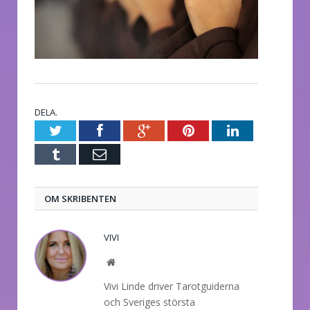
DELA.
Twitter
Facebook
Google+
Pinterest
LinkedIn
Tumblr
E-
post
OM SKRIBENTEN
VIVI
Website
Vivi Linde driver Tarotguiderna
och Sveriges största