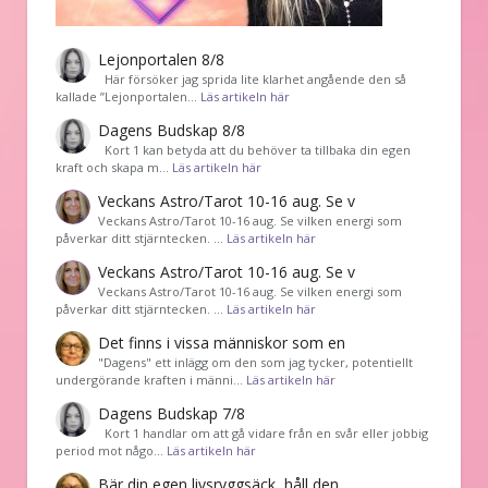
Lejonportalen 8/8
Här försöker jag sprida lite klarhet angående den så
kallade ”Lejonportalen…
Läs artikeln här
Dagens Budskap 8/8
Kort 1 kan betyda att du behöver ta tillbaka din egen
kraft och skapa m…
Läs artikeln här
Veckans Astro/Tarot 10-16 aug. Se v
Veckans Astro/Tarot 10-16 aug. Se vilken energi som
påverkar ditt stjärntecken. …
Läs artikeln här
Veckans Astro/Tarot 10-16 aug. Se v
Veckans Astro/Tarot 10-16 aug. Se vilken energi som
påverkar ditt stjärntecken. …
Läs artikeln här
Det finns i vissa människor som en
"Dagens" ett inlägg om den som jag tycker, potentiellt
undergörande kraften i männi…
Läs artikeln här
Dagens Budskap 7/8
Kort 1 handlar om att gå vidare från en svår eller jobbig
period mot någo…
Läs artikeln här
Bär din egen livsryggsäck, håll den