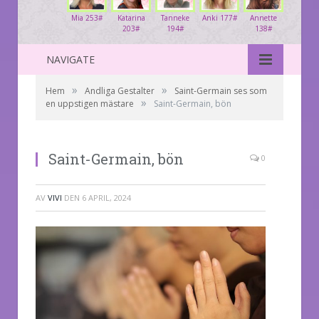
Mia 253#
Katarina
Tanneke
Anki 177#
Annette
203#
194#
138#
NAVIGATE
»
»
Hem
Andliga Gestalter
Saint-Germain ses som
»
en uppstigen mästare
Saint-Germain, bön
Saint-Germain, bön
0
AV
VIVI
DEN
6 APRIL, 2024