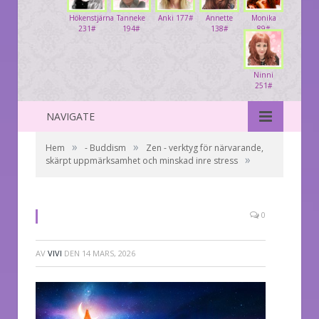
Hökenstjärna
Tanneke
Anki 177#
Annette
Monika
231#
194#
138#
89#
Ninni
251#
NAVIGATE
»
»
Hem
- Buddism
Zen - verktyg för närvarande,
»
skärpt uppmärksamhet och minskad inre stress
0
AV
VIVI
DEN
14 MARS, 2026