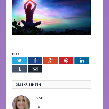
DELA.
Twitter
Facebook
Google+
Pinterest
LinkedIn
Tumblr
E-
post
OM SKRIBENTEN
VIVI
Website