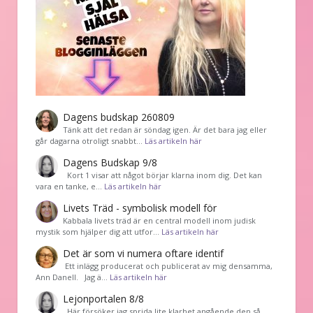
Dagens budskap 260809
Tänk att det redan är söndag igen. Är det bara jag eller
går dagarna otroligt snabbt…
Läs artikeln här
Dagens Budskap 9/8
Kort 1 visar att något börjar klarna inom dig. Det kan
vara en tanke, e…
Läs artikeln här
Livets Träd - symbolisk modell för
Kabbala livets träd är en central modell inom judisk
mystik som hjälper dig att utfor…
Läs artikeln här
Det är som vi numera oftare identif
͏ Ett inlägg producerat och publicerat av mig densamma,
Ann Danell. Jag ä…
Läs artikeln här
Lejonportalen 8/8
Här försöker jag sprida lite klarhet angående den så