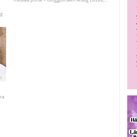
ng
2
era