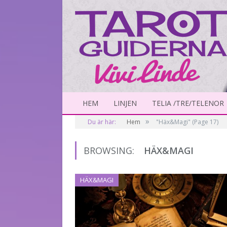
HEM
LINJEN
TELIA /TRE/TELENOR
»
Du är här:
Hem
"Häx&Magi"
(Page 17)
BROWSING:
HÄX&MAGI
HÄX&MAGI