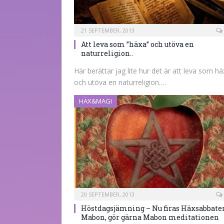
21 SEPTEMBER, 2013
Att leva som ”häxa” och utöva en
naturreligion..
Här berättar jag lite hur det är att leva som h
och utöva en naturreligion.…
HÄX&MAGI
20 SEPTEMBER, 2013
Höstdagsjämning – Nu firas Häxsabbate
Mabon, gör gärna Mabon meditationen