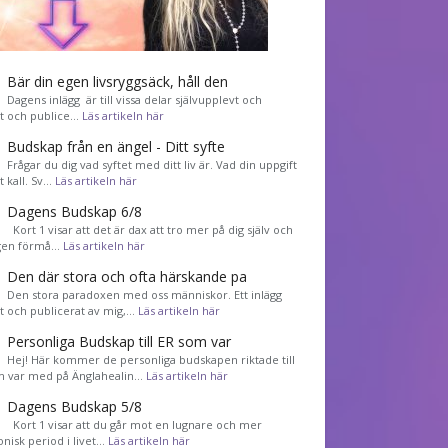
Bär din egen livsryggsäck, håll den
Dagens inlägg är till vissa delar självupplevt och
et och publice…
Läs artikeln här
Budskap från en ängel - Ditt syfte
Frågar du dig vad syftet med ditt liv är. Vad din uppgift
tt kall. Sv…
Läs artikeln här
Dagens Budskap 6/8
Kort 1 visar att det är dax att tro mer på dig själv och
gen förmå…
Läs artikeln här
Den där stora och ofta härskande pa
Den stora paradoxen med oss människor. Ett inlägg
et och publicerat av mig,…
Läs artikeln här
Personliga Budskap till ER som var
Hej! Här kommer de personliga budskapen riktade till
m var med på Änglahealin…
Läs artikeln här
Dagens Budskap 5/8
Kort 1 visar att du går mot en lugnare och mer
nisk period i livet…
Läs artikeln här