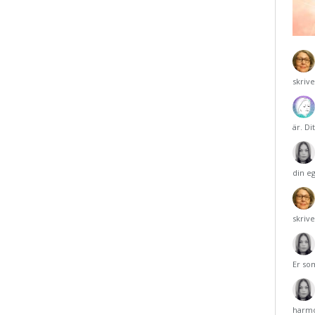
skriv
är. Di
din e
skriv
Er so
harmo