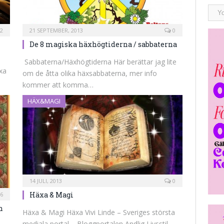
2
21 SEPTEMBER, 2013
0
De 8 magiska häxhögtiderna / sabbaterna
Sabbaterna/Häxhögtiderna Här berättar jag lite
äxa
om de åtta olika häxsabbaterna, mer info
kommer att komma…
HÄX&MAGI
14 JULI, 2013
0
Häxa & Magi
6
n
Häxa & Magi Häxa Vivi Linde – Sveriges största
mediala portal – Bloggportalen Andlig Livsstil,…