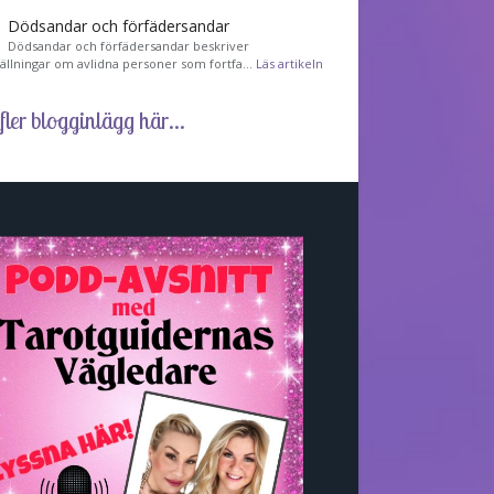
Dödsandar och förfädersandar
Dödsandar och förfädersandar beskriver
tällningar om avlidna personer som fortfa…
Läs artikeln
fler blogginlägg här...