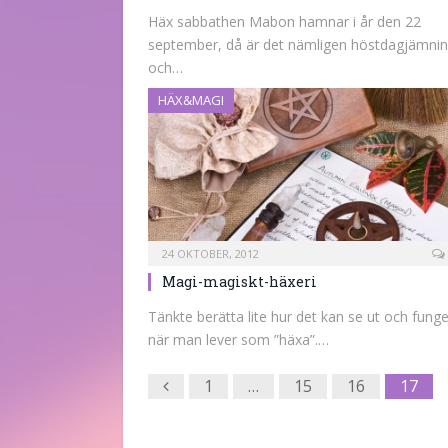
Häx sabbathen Mabon hamnar i år den 22
september, då är det nämligen höstdagjämni
och…
HÄX&MAGI
24 OKTOBER, 2012
Magi-magiskt-häxeri
Tänkte berätta lite hur det kan se ut och fung
när man lever som ”häxa”.…
Previous
1
…
15
16
17