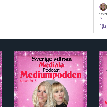
föres
här
Läs 