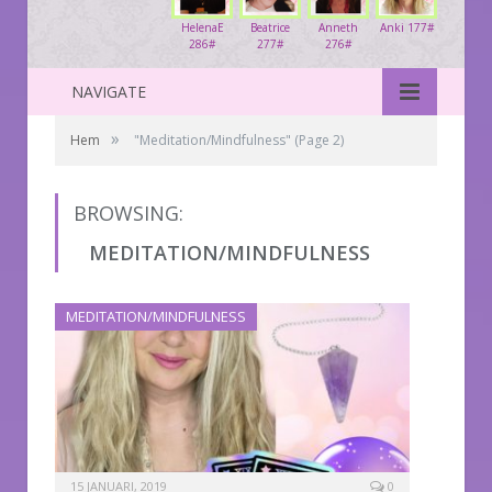
HelenaE
Beatrice
Anneth
Anki 177#
286#
277#
276#
NAVIGATE
»
Hem
"Meditation/Mindfulness"
(Page 2)
BROWSING:
MEDITATION/MINDFULNESS
MEDITATION/MINDFULNESS
15 JANUARI, 2019
0