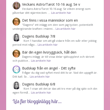
Veckans Astro/Tarot 10-16 aug. Se v
Veckans Astro/Tarot 10-16 aug. Se vilken energi som
påverkar ditt stjärntecken. …
Läs artikeln här
Det finns i vissa människor som en
"Dagens" ett inlägg om den som jag tycker, potentiellt
undergörande kraften i männi…
Läs artikeln här
Dagens Budskap 7/8
Kort 1 handlar om att gå vidare från en svår eller jobbig
period mot någo…
Läs artikeln här
Bär din egen livsryggsäck, håll den
Dagens inlägg är till vissa delar självupplevt och skrivet
och publice…
Läs artikeln här
Budskap från en ängel - Ditt syfte
Frågar du dig vad syftet med ditt liv är. Vad din uppgift är.
Ditt kall. Sv…
Läs artikeln här
Dagens Budskap 6/8
Kort 1 visar att det är dax att tro mer på dig själv och din
egen förmå…
Läs artikeln här
Läs fler blogginlägg här...