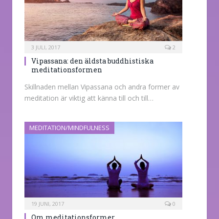
3 JULI, 2017
2
Vipassana: den äldsta buddhistiska
meditationsformen
Skillnaden mellan Vipassana och andra former av
meditation är viktig att känna till och till…
MEDITATION/MINDFULNESS
19 JUNI, 2017
0
Om meditationsformer